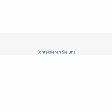
Kontaktieren Sie uns
C-Konzepte GmbH
Björn Cürten
Alter Schulweg 1
51429 Bergisch Gladbach
02204 / 82908
0178-8586661
02204 / 85328
info@c-konzepte.de
http://www.c-konzepte.de