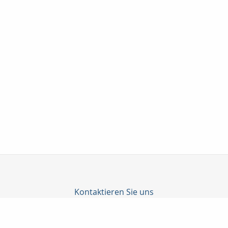
Kontaktieren Sie uns
C-Konzepte GmbH
Björn Cürten