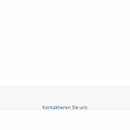
Kontaktieren Sie uns
C-Konzepte GmbH
Björn Cürten