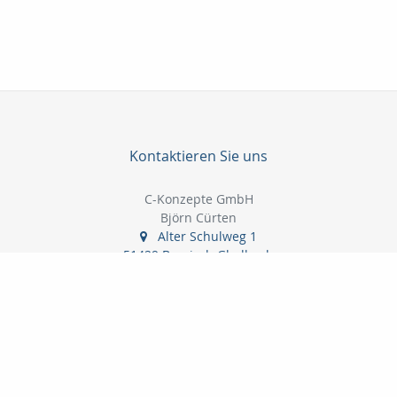
Kontaktieren Sie uns
C-Konzepte GmbH
Björn Cürten
Alter Schulweg 1
51429 Bergisch Gladbach
02204 / 82908
0178-8586661
02204 / 85328
info@c-konzepte.de
http://www.c-konzepte.de
Nachricht schreiben