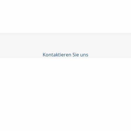
Kontaktieren Sie uns
C-Konzepte GmbH
Björn Cürten
Alter Schulweg 1
51429 Bergisch Gladbach
02204 / 82908
0178-8586661
02204 / 85328
info@c-konzepte.de
http://www.c-konzepte.de