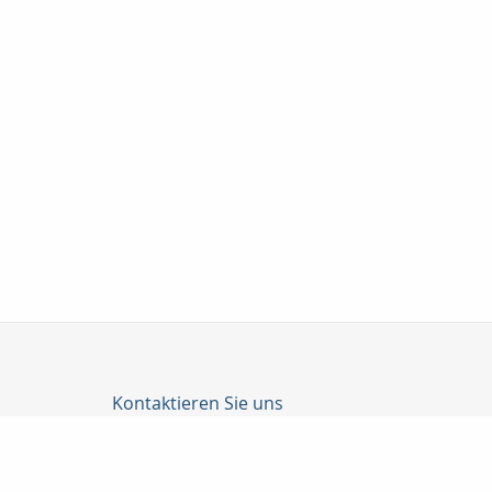
Kontaktieren Sie uns
C-Konzepte GmbH
Björn Cürten
Alter Schulweg 1