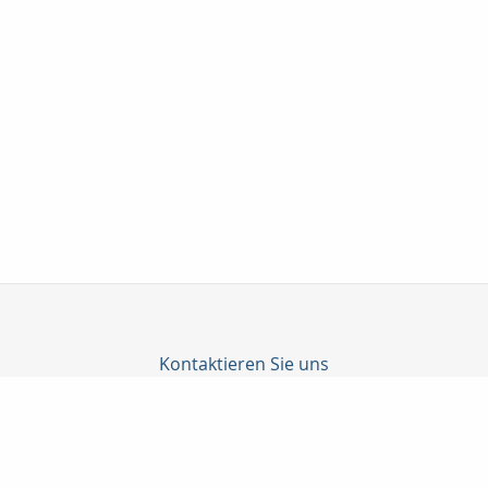
Kontaktieren Sie uns
C-Konzepte GmbH
Björn Cürten
Alter Schulweg 1
51429 Bergisch Gladbach