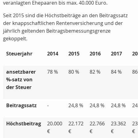
veranlagten Ehepaaren bis max. 40.000 Euro.
Seit 2015 sind die Höchstbeiträge an den Beitragssatz
der knappschaftlichen Rentenversicherung und der
jährlich geltenden Beitragsbemessungsgrenze
gekoppelt.
Steuerjahr
2014
2015
2016
2017
20
ansetzbarer
78 %
80 %
82 %
84 %
86
%-satz von
der Steuer
Beitragssatz
-
24,8 %
24,8 %
24,8 %
24
Höchstbeitrag
20.000
22.172
22.766
23.362
23
€
€
€
€
€