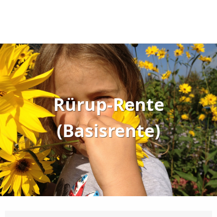
Rürup-Rente
(Basisrente)