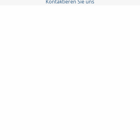
Kontaktieren Sie uns
C-Konzepte GmbH
Björn Cürten
Alter Schulweg 1
51429 Bergisch Gladbach
02204 / 82908
0178-8586661
02204 / 85328
info@c-konzepte.de
http://www.c-konzepte.de
Nachricht schreiben
Startseite
Privat
Gewerbe