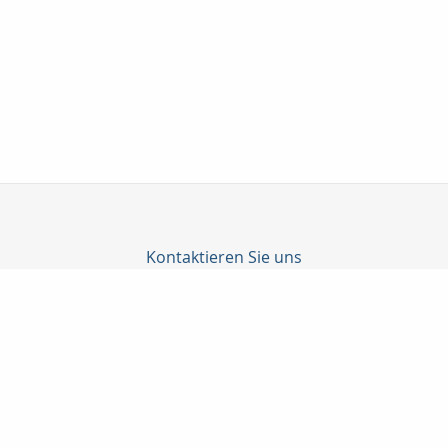
Kontaktieren Sie uns
C-Konzepte GmbH
Björn Cürten
Alter Schulweg 1
51429 Bergisch Gladbach
02204 / 82908
0178-8586661
02204 / 85328