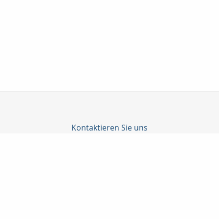
Kontaktieren Sie uns
C-Konzepte GmbH
Björn Cürten
Alter Schulweg 1
51429 Bergisch Gladbach
02204 / 82908
0178-8586661
02204 / 85328