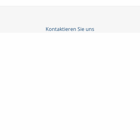
Kontaktieren Sie uns
C-Konzepte GmbH
Björn Cürten
Alter Schulweg 1
51429 Bergisch Gladbach
02204 / 82908
0178-8586661
02204 / 85328
info@c-konzepte.de
http://www.c-konzepte.de
Nachricht schreiben