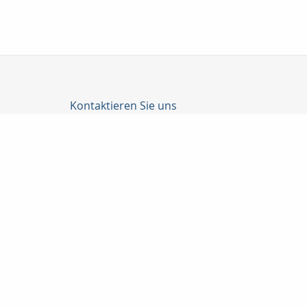
Kontaktieren Sie uns
C-Konzepte GmbH
Björn Cürten
Alter Schulweg 1
51429 Bergisch Gladbach
02204 / 82908
0178-8586661
02204 / 85328
info@c-konzepte.de
http://www.c-konzepte.de
Nachricht schreiben