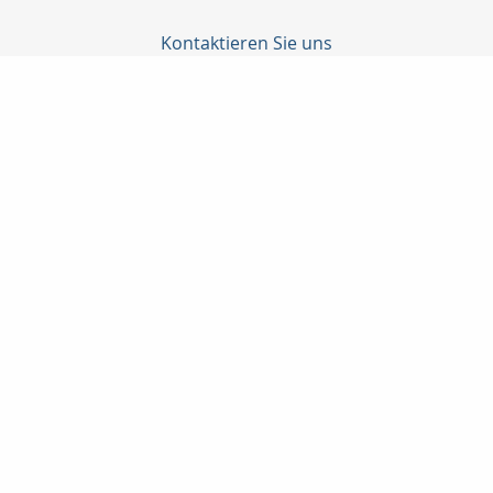
Kontaktieren Sie uns
C-Konzepte GmbH
Björn Cürten
Alter Schulweg 1
51429 Bergisch Gladbach
02204 / 82908
0178-8586661
02204 / 85328
info@c-konzepte.de
http://www.c-konzepte.de
Nachricht schreiben
Startseite
Privat