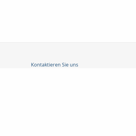
Kontaktieren Sie uns
C-Konzepte GmbH
Björn Cürten
Alter Schulweg 1
51429 Bergisch Gladbach
02204 / 82908
0178-8586661
02204 / 85328
info@c-konzepte.de
http://www.c-konzepte.de